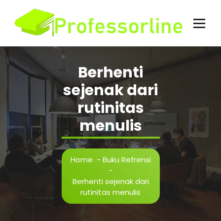
Skip
to
content
Berhenti
sejenak dari
rutinitas
menulis
Home
-
Buku Refrensi
-
Berhenti sejenak dari
rutinitas menulis