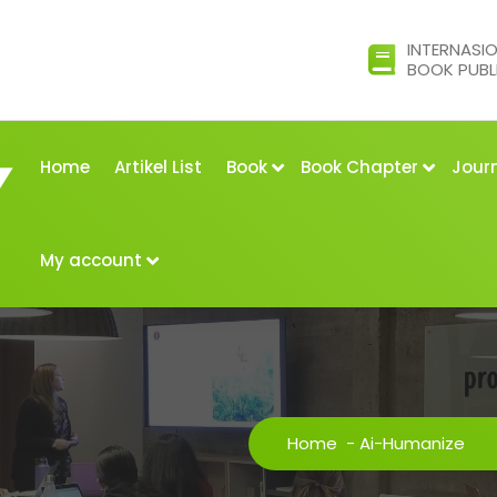
INTERNASI
BOOK PUBL
Home
Artikel List
Book
Book Chapter
Jour
My account
Home
-
Ai-Humanize