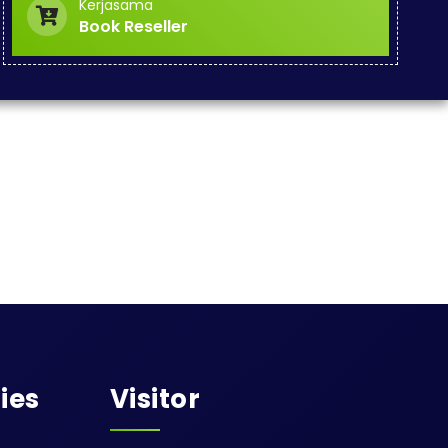
Kerjasama
Book Reseller
ies
Visitor