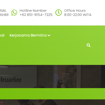
ONAL
Hotline Number
Office Hours
ISHER
+62 851-9154-7225
8:00-22:00 WITA
nal
Kerjasama Bermitra