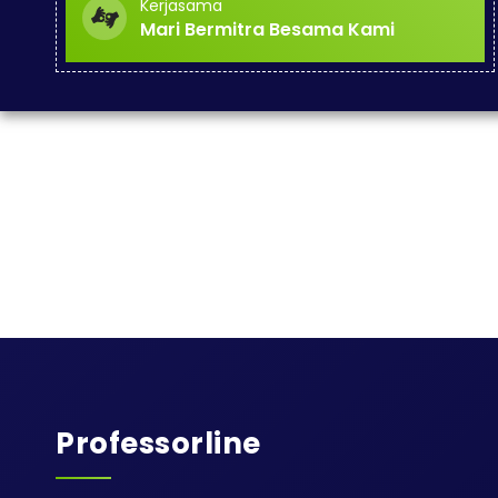
Kerjasama
Mari Bermitra Besama Kami
Professorline