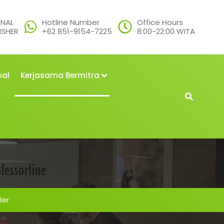
ONAL
Hotline Number
Office Hours
ISHER
+62 851-9154-7225
8:00-22:00 WITA
nal
Kerjasama Bermitra
ler