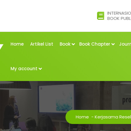
INTERNASI
BOOK PUBL
Home
Artikel List
Book
Book Chapter
Jour
My account
Home
-
Kerjasama Resel