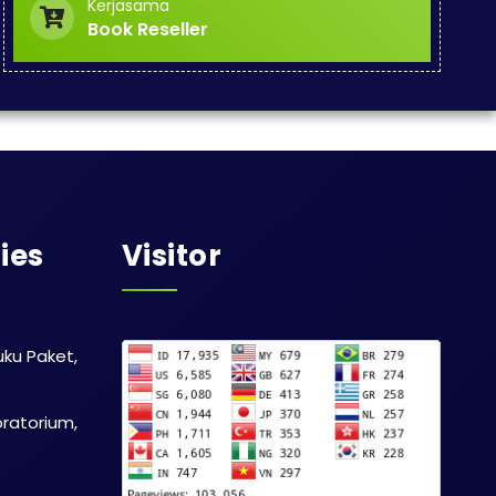
Kerjasama
Book Reseller
ies
Visitor
uku Paket,
ratorium,