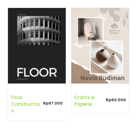
Floor
Crafts &
Rp
60.000
Rp
87.000
Constructio
Paperie
N