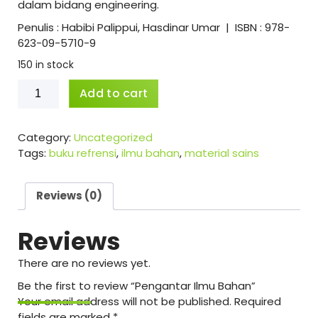
dalam bidang engineering.
Penulis : Habibi Palippui, Hasdinar Umar | ISBN : 978-
623-09-5710-9
150 in stock
Pengantar
Add to cart
Ilmu
Bahan
quantity
Category:
Uncategorized
Tags:
buku refrensi
,
ilmu bahan
,
material sains
Reviews (0)
Reviews
There are no reviews yet.
Be the first to review “Pengantar Ilmu Bahan”
Your email address will not be published.
Required
fields are marked
*