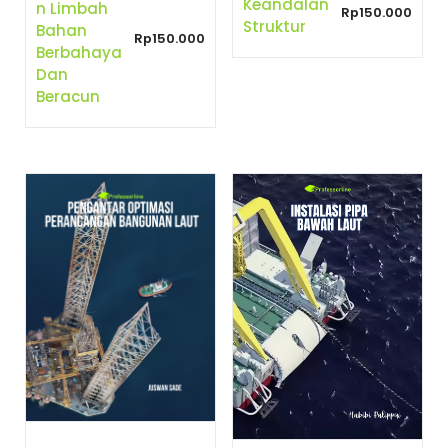
Keandalan
N Limbah
Rp
150.000
Struktur
Bahan
Rp
150.000
Berbahaya
Dan
Beracun