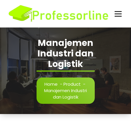
Skip
to
content
Manajemen
Industri dan
Logistik
Home
-
Product
-
Manajemen Industri
dan Logistik