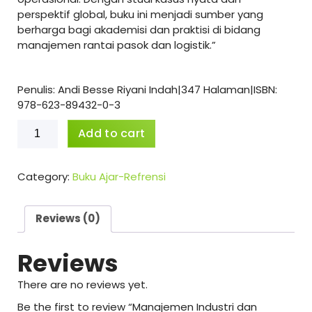
perspektif global, buku ini menjadi sumber yang
berharga bagi akademisi dan praktisi di bidang
manajemen rantai pasok dan logistik.”
Penulis: Andi Besse Riyani Indah|347 Halaman|ISBN:
978-623-89432-0-3
Manajemen
Add to cart
Industri
dan
Logistik
Category:
Buku Ajar-Refrensi
quantity
Reviews (0)
Reviews
There are no reviews yet.
Be the first to review “Manajemen Industri dan