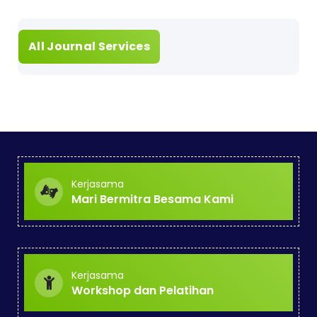
All Journal Services
Kerjasama
Mari Bermitra Besama Kami
Kerjasama
Workshop dan Pelatihan