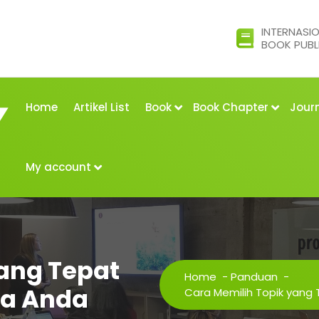
INTERNASI
BOOK PUBL
Home
Artikel List
Book
Book Chapter
Jour
My account
ang Tepat
Home
-
Panduan
-
ma Anda
Cara Memilih Topik yang