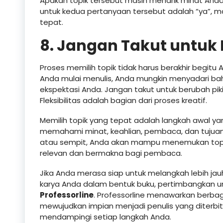
Apakah topik tersebut masih menarik minat Anda
untuk kedua pertanyaan tersebut adalah “ya”,
tepat.
8. Jangan Takut untuk 
Proses memilih topik tidak harus berakhir begitu
Anda mulai menulis, Anda mungkin menyadari bahw
ekspektasi Anda. Jangan takut untuk berubah pikir
Fleksibilitas adalah bagian dari proses kreatif.
Memilih topik yang tepat adalah langkah awal ya
memahami minat, keahlian, pembaca, dan tujuan A
atau sempit, Anda akan mampu menemukan topik 
relevan dan bermakna bagi pembaca.
Jika Anda merasa siap untuk melangkah lebih jau
karya Anda dalam bentuk buku, pertimbangkan u
Professorline
. Professorline menawarkan berb
mewujudkan impian menjadi penulis yang diterbitkan
mendampingi setiap langkah Anda.