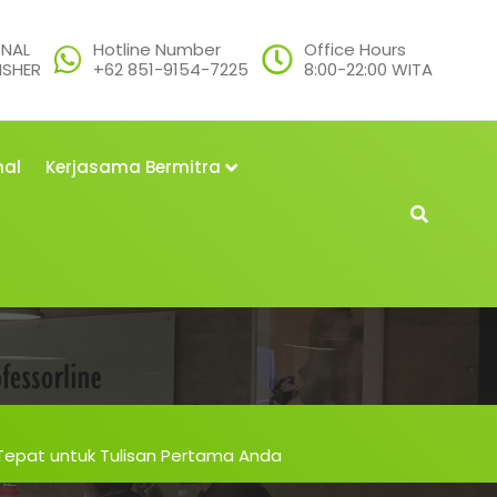
ONAL
Hotline Number
Office Hours
ISHER
+62 851-9154-7225
8:00-22:00 WITA
nal
Kerjasama Bermitra
 Tepat untuk Tulisan Pertama Anda