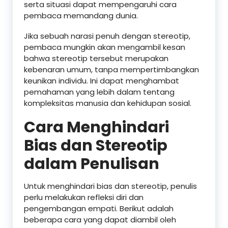
serta situasi dapat mempengaruhi cara
pembaca memandang dunia.
Jika sebuah narasi penuh dengan stereotip,
pembaca mungkin akan mengambil kesan
bahwa stereotip tersebut merupakan
kebenaran umum, tanpa mempertimbangkan
keunikan individu. Ini dapat menghambat
pemahaman yang lebih dalam tentang
kompleksitas manusia dan kehidupan sosial.
Cara Menghindari
Bias dan Stereotip
dalam Penulisan
Untuk menghindari bias dan stereotip, penulis
perlu melakukan refleksi diri dan
pengembangan empati. Berikut adalah
beberapa cara yang dapat diambil oleh