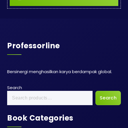
Professorline
Bersinergi menghasilkan karya berdampak global.
Search
Search
Book Categories