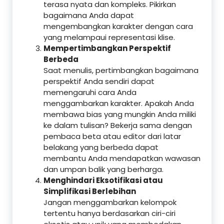
terasa nyata dan kompleks. Pikirkan
bagaimana Anda dapat
mengembangkan karakter dengan cara
yang melampaui representasi klise.
Mempertimbangkan Perspektif
Berbeda
Saat menulis, pertimbangkan bagaimana
perspektif Anda sendiri dapat
memengaruhi cara Anda
menggambarkan karakter. Apakah Anda
membawa bias yang mungkin Anda miliki
ke dalam tulisan? Bekerja sama dengan
pembaca beta atau editor dari latar
belakang yang berbeda dapat
membantu Anda mendapatkan wawasan
dan umpan balik yang berharga.
Menghindari Eksotifikasi atau
Simplifikasi Berlebihan
Jangan menggambarkan kelompok
tertentu hanya berdasarkan ciri-ciri