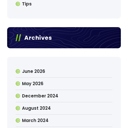
Tips
Archives
June 2026
May 2026
December 2024
August 2024
March 2024