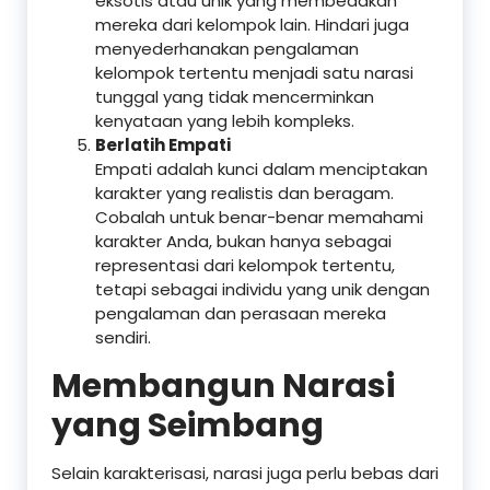
eksotis atau unik yang membedakan
mereka dari kelompok lain. Hindari juga
menyederhanakan pengalaman
kelompok tertentu menjadi satu narasi
tunggal yang tidak mencerminkan
kenyataan yang lebih kompleks.
Berlatih Empati
Empati adalah kunci dalam menciptakan
karakter yang realistis dan beragam.
Cobalah untuk benar-benar memahami
karakter Anda, bukan hanya sebagai
representasi dari kelompok tertentu,
tetapi sebagai individu yang unik dengan
pengalaman dan perasaan mereka
sendiri.
Membangun Narasi
yang Seimbang
Selain karakterisasi, narasi juga perlu bebas dari