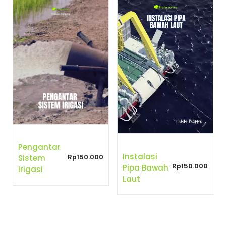
Pengantar
Instalasi
Rp
150.000
Sistem
Rp
150.000
Pipa Bawah
Irigasi
Laut