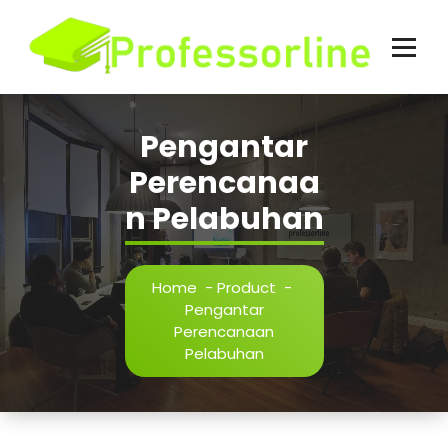
Skip
to
content
Pengantar
Perencanaa
n Pelabuhan
Home
-
Product
-
Pengantar
Perencanaan
Pelabuhan