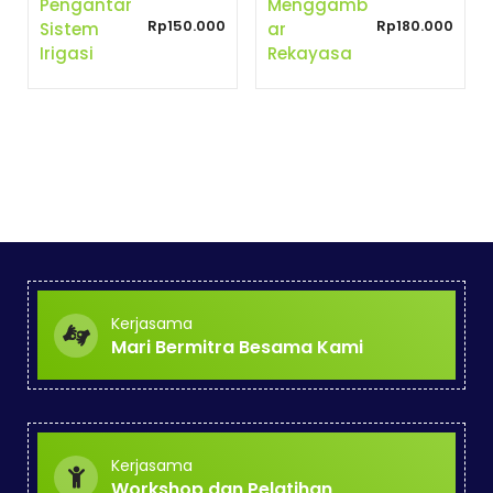
Pengantar
Menggamb
Rp
150.000
Rp
180.000
Sistem
Ar
Irigasi
Rekayasa
Kerjasama
Mari Bermitra Besama Kami
Kerjasama
Workshop dan Pelatihan