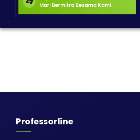
Mari Bermitra Besama Kami
Professorline