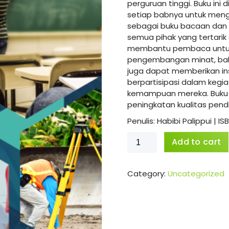
perguruan tinggi. Buku ini 
setiap babnya untuk meng
sebagai buku bacaan dan r
semua pihak yang tertarik 
membantu pembaca untuk 
pengembangan minat, bakat,
juga dapat memberikan in
berpartisipasi dalam kegi
kemampuan mereka. Buku 
peningkatan kualitas pend
Penulis: Habibi Palippui | I
Kokurikuler
Add to cart
dan
Pengembangan
Talenta
Category:
Uncategorized
Mahasiswa
quantity