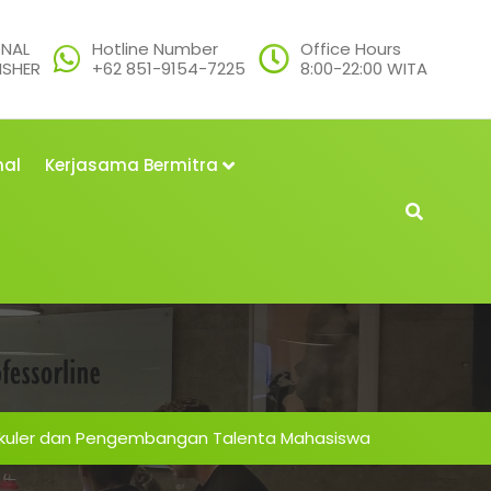
ONAL
Hotline Number
Office Hours
ISHER
+62 851-9154-7225
8:00-22:00 WITA
nal
Kerjasama Bermitra
ikuler dan Pengembangan Talenta Mahasiswa