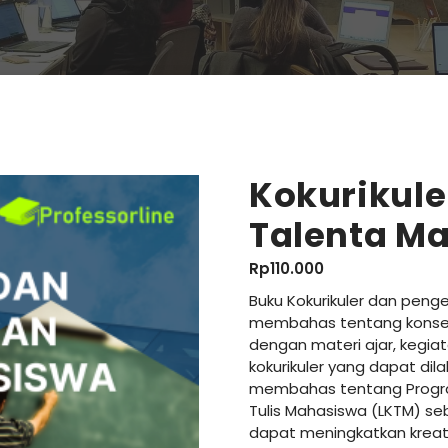
Kokurikul
Talenta M
Rp
110.000
Buku Kokurikuler dan pen
membahas tentang konsep, 
dengan materi ajar, kegia
kokurikuler yang dapat dila
membahas tentang Progra
Tulis Mahasiswa (LKTM) seb
dapat meningkatkan kreativ