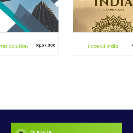
Rp
57.000
nes Solution
Face Of India
Kerjasama