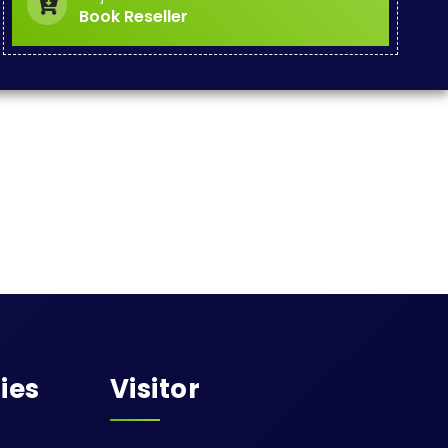
Book Reseller
ies
Visitor