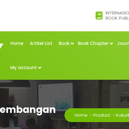
INTERNASI
BOOK PUBL
Home
Artikel List
Book
Book Chapter
Jour
My account
ngembangan
Home
-
Product
-
Kokur