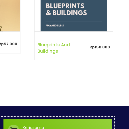
Rp
57.000
Blueprints And
Rp
150.000
Buildings
Kerjasama