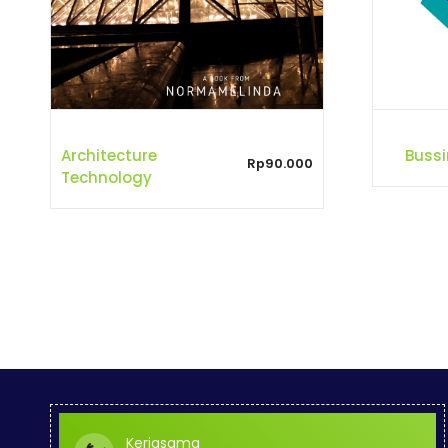
Architecture
Bussi
Rp
90.000
Technology
Kerjasama