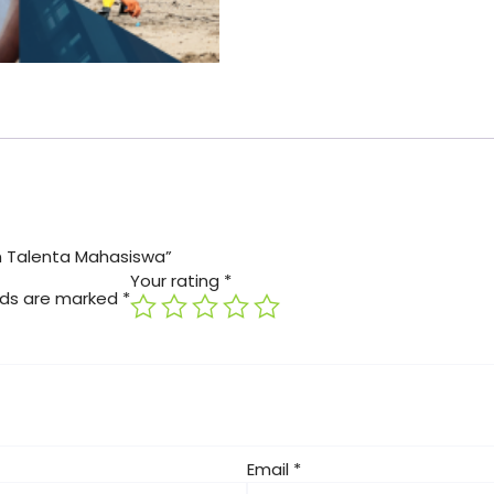
n Talenta Mahasiswa”
Your rating
*
elds are marked
*
Email
*