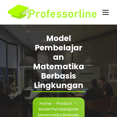
Skip
to
content
Model
Pembelajar
an
Matematika
Berbasis
Lingkungan
Home
-
Product
-
Model Pembelajaran
Matematika Berbasis