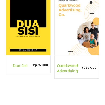
Rp
75.000
Dua Sisi
Quarkwood
Rp
57.000
Advertising