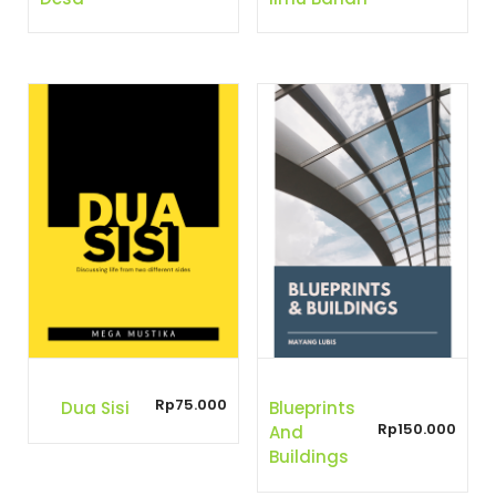
Rp
75.000
Dua Sisi
Blueprints
Rp
150.000
And
Buildings