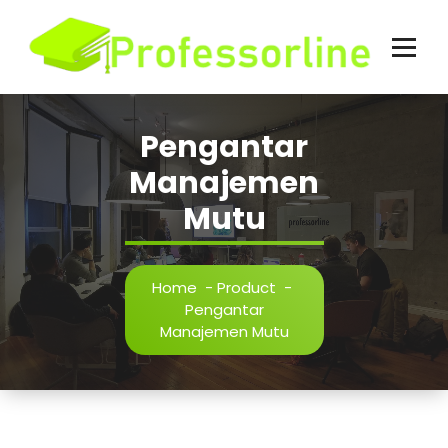
Skip
to
content
Pengantar
Manajemen
Mutu
Home
-
Product
-
Pengantar
Manajemen Mutu