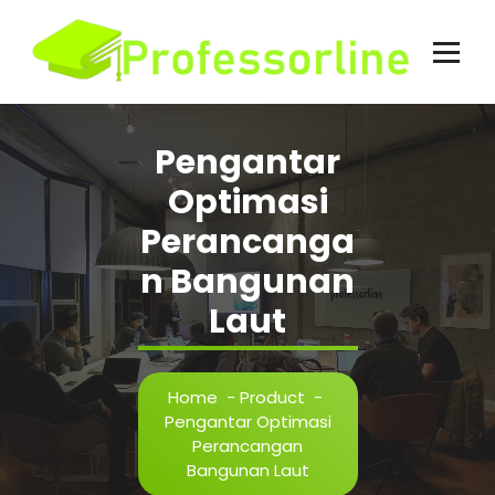
Skip
to
content
Pengantar
Optimasi
Perancanga
n Bangunan
Laut
Home
-
Product
-
Pengantar Optimasi
Perancangan
Bangunan Laut