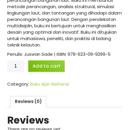
perancangan bangunan laut. Buku ini membahas
metode perancangan, analisis struktural, simulasi
lingkungan laut, dan tantangan yang dihadapi dalam
perancangan bangunan laut. Dengan pendekatan
multidisiplin, buku ini bertujuan untuk menghasilkan
desain yang optimal dan inovatif. Buku ini ditujukan
untuk mahasiswa, peneliti, dan praktisi di bidang
teknik kelautan.
Penulis: Juswan Sade | ISBN: 978-623-09-9299-5
Pengantar
Add to cart
Optimasi
Perancangan
Bangunan
Category:
Buku Ajar-Refrensi
Laut
quantity
Reviews (0)
Reviews
There are no reviews yet.