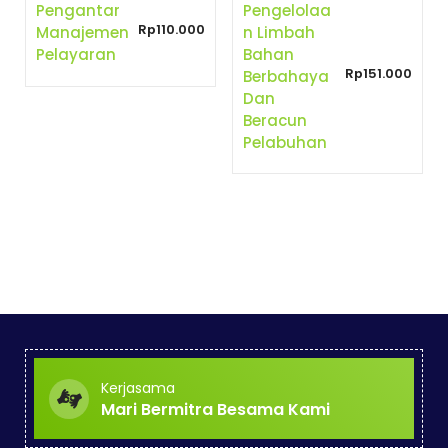
Pengelolaa
Pengantar
Rp
110.000
N Limbah
Manajemen
Bahan
Pelayaran
Rp
151.000
Berbahaya
Dan
Beracun
Pelabuhan
Kerjasama
Mari Bermitra Besama Kami