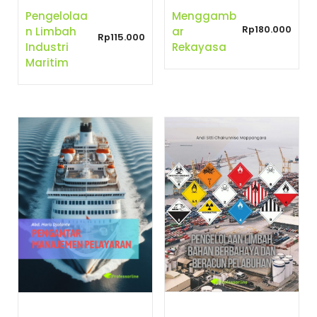
Pengelolaa
Menggamb
Rp
180.000
N Limbah
Ar
Rp
115.000
Industri
Rekayasa
Maritim