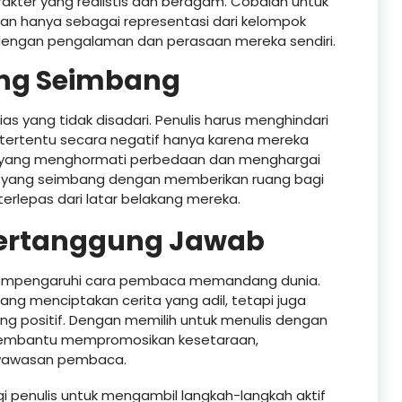
akter yang realistis dan beragam. Cobalah untuk
n hanya sebagai representasi dari kelompok
k dengan pengalaman dan perasaan mereka sendiri.
ng Seimbang
bias yang tidak disadari. Penulis harus menghindari
tertentu secara negatif hanya karena mereka
ah yang menghormati perbedaan dan menghargai
 yang seimbang dengan memberikan ruang bagi
rlepas dari latar belakang mereka.
Bertanggung Jawab
 mempengaruhi cara pembaca memandang dunia.
ang menciptakan cerita yang adil, tetapi juga
ng positif. Dengan memilih untuk menulis dengan
 membantu mempromosikan kesetaraan,
wawasan pembaca.
 penulis untuk mengambil langkah-langkah aktif