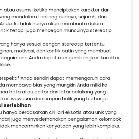
tau asumsi ketika menciptakan karakter dari
t yang mendalam tentang budaya, sejarah, dan
Anda. Ini tidak hanya akan membantu dalam
ntik tetapi juga mencegah munculnya stereotip.
yang hanya sesuai dengan stereotip tertentu.
inginan, motivasi, dan konflik batin yang membuat
kan bagaimana Anda dapat mengembangkan karakter
lise.
rspektif Anda sendiri dapat memengaruhi cara
a membawa bias yang mungkin Anda miliki ke
a beta atau editor dari latar belakang yang
an wawasan dan umpan balik yang berharga.
si Berlebihan
nya berdasarkan ciri-ciri eksotis atau unik yang
indari juga menyederhanakan pengalaman kelompok
 tidak mencerminkan kenyataan yang lebih kompleks.