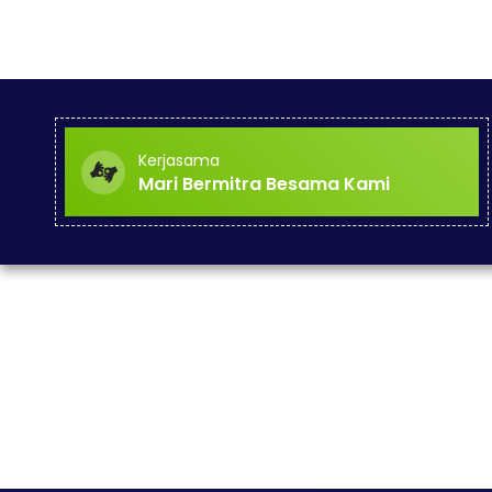
Kerjasama
Mari Bermitra Besama Kami