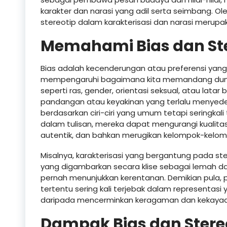
karakter dan narasi yang adil serta seimbang. O
stereotip dalam karakterisasi dan narasi merupa
Memahami Bias dan Ste
Bias adalah kecenderungan atau preferensi yang b
mempengaruhi bagaimana kita memandang dunia
seperti ras, gender, orientasi seksual, atau latar
pandangan atau keyakinan yang terlalu menyed
berdasarkan ciri-ciri yang umum tetapi seringkali 
dalam tulisan, mereka dapat mengurangi kualitas
autentik, dan bahkan merugikan kelompok-kelom
Misalnya, karakterisasi yang bergantung pada s
yang digambarkan secara klise sebagai lemah dan 
pernah menunjukkan kerentanan. Demikian pula, p
tertentu sering kali terjebak dalam representas
daripada mencerminkan keragaman dan kekaya
Dampak Bias dan Stere