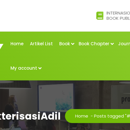
INTERNASI
BOOK PUBL
Home
Artikel List
Book
Book Chapter
Jour
My account
terisasiAdil
Home
-
Posts tagged "#K