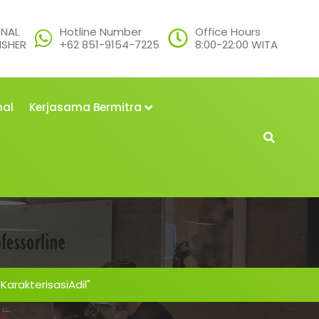
ONAL
Hotline Number
Office Hours
ISHER
+62 851-9154-7225
8:00-22:00 WITA
nal
Kerjasama Bermitra
arakterisasiAdil"