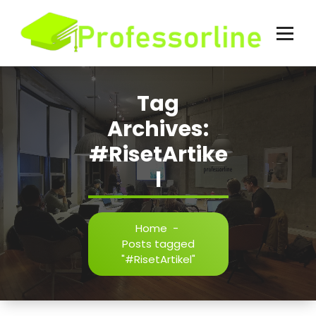
Skip
to
content
Tag
Archives:
#RisetArtike
l
Home
-
Posts tagged
"#RisetArtikel"