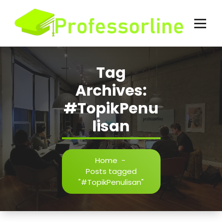
Skip
to
content
Tag
Archives:
#TopikPenu
lisan
Home
-
Posts tagged
"#TopikPenulisan"