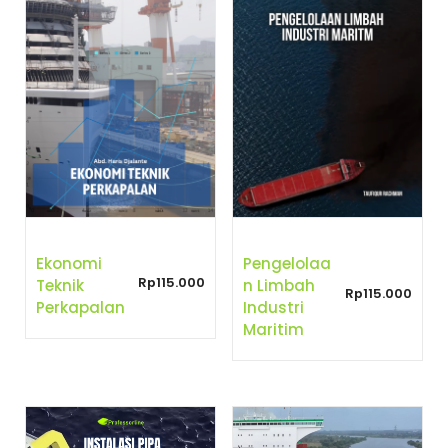
Ekonomi
Pengelolaa
Rp
115.000
Teknik
N Limbah
Rp
115.000
Perkapalan
Industri
Maritim