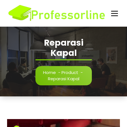
Skip
to
content
Reparasi
Kapal
Home
-
Product
-
Reparasi Kapal