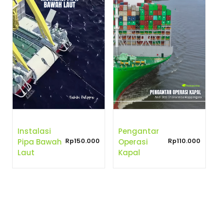
Instalasi
Pengantar
Rp
150.000
Rp
110.000
Pipa Bawah
Operasi
Laut
Kapal